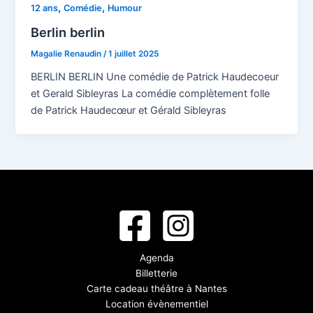
,
,
12 ans
Comédie
Humour
Berlin berlin
Magalie Renaudin
/
1 juillet 2025
BERLIN BERLIN Une comédie de Patrick Haudecoeur
et Gerald Sibleyras La comédie complètement folle
de Patrick Haudecœur et Gérald Sibleyras
Agenda
Billetterie
Carte cadeau théâtre à Nantes
Location évènementiel