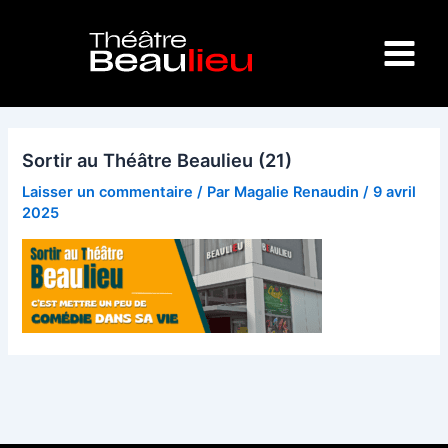
Aller
Main
au
Menu
contenu
Sortir au Théâtre Beaulieu (21)
Laisser un commentaire
/ Par
Magalie Renaudin
/
9 avril
2025