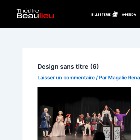
Aller
au
BILLETTERIE
AGENDA
contenu
Design sans titre (6)
Laisser un commentaire
/ Par
Magalie Ren