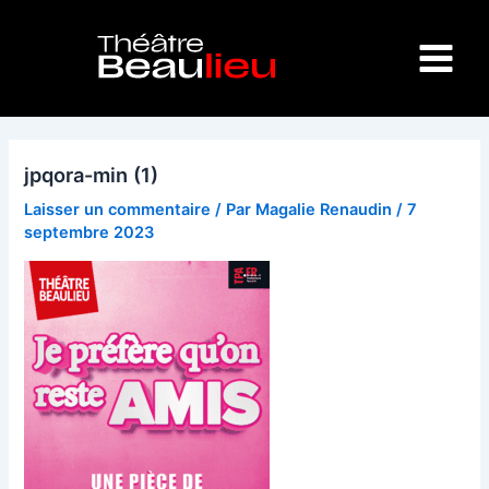
Aller
Main
au
Menu
contenu
jpqora-min (1)
Laisser un commentaire
/ Par
Magalie Renaudin
/
7
septembre 2023