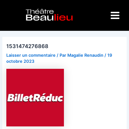
Aller
Navigation
Main
au
des
Menu
contenu
articles
1531474276868
Laisser un commentaire
/ Par
Magalie Renaudin
/
19
octobre 2023