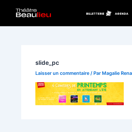
Aller
au
BILLETTERIE
AGENDA
contenu
slide_pc
Laisser un commentaire
/ Par
Magalie Ren