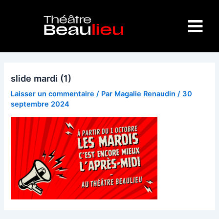
Aller
Main
au
Menu
contenu
slide mardi (1)
Laisser un commentaire
/ Par
Magalie Renaudin
/
30
septembre 2024