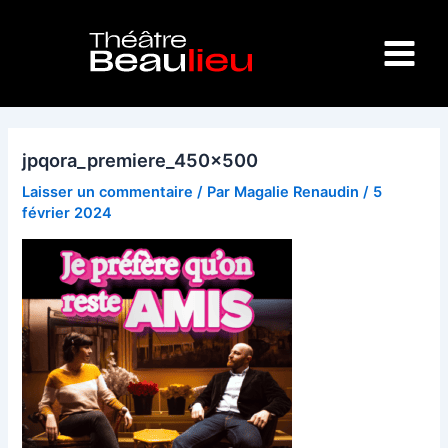
Aller
Main
au
Menu
contenu
jpqora_premiere_450x500
Laisser un commentaire
/ Par
Magalie Renaudin
/
5
février 2024