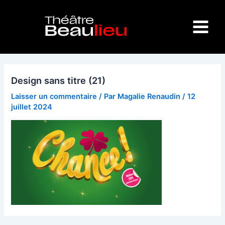
Aller
Main
au
Menu
contenu
Design sans titre (21)
Laisser un commentaire
/ Par
Magalie Renaudin
/
12
juillet 2024