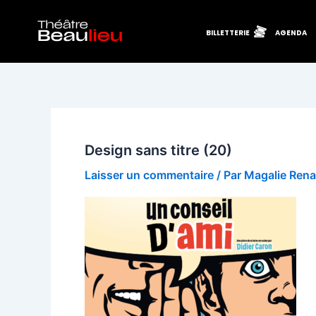
Aller
au
BILLETTERIE
AGENDA
contenu
Design sans titre (20)
Laisser un commentaire
/ Par
Magalie Ren