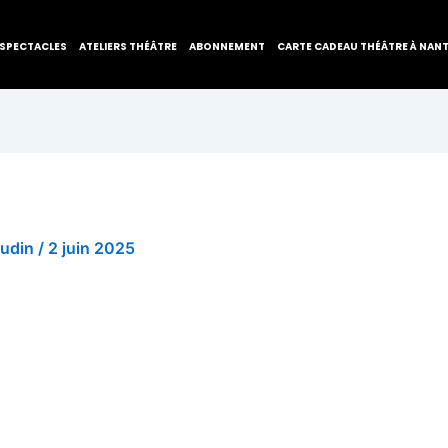
SPECTACLES
ATELIERS THÉÂTRE
ABONNEMENT
CARTE CADEAU THÉÂTRE À NAN
audin
/
2 juin 2025