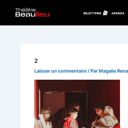
Aller
au
BILLETTERIE
AGENDA
contenu
2
Laisser un commentaire
/ Par
Magalie Ren