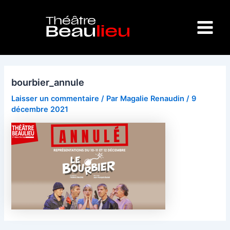
Aller
Navigation
Main
au
des
Menu
contenu
articles
bourbier_annule
Laisser un commentaire
/ Par
Magalie Renaudin
/
9
décembre 2021