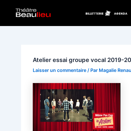
Aller
Navigation
au
des
BILLETTERIE
AGENDA
contenu
articles
Atelier essai groupe vocal 2019-
Laisser un commentaire
/ Par
Magalie Rena