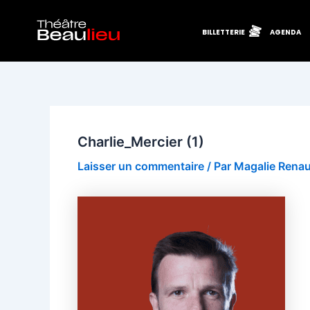
Aller
Navigation
au
des
BILLETTERIE
AGENDA
contenu
articles
Charlie_Mercier (1)
Laisser un commentaire
/ Par
Magalie Rena