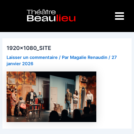
Aller
Navigation
Main
au
des
Menu
contenu
articles
1920x1080_SITE
Laisser un commentaire
/ Par
Magalie Renaudin
/
27
janvier 2026