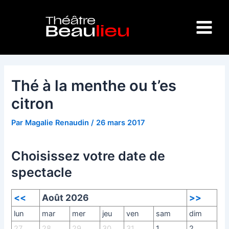
Aller
Navigation
Main
au
des
Menu
contenu
articles
Thé à la menthe ou t’es
citron
Par
Magalie Renaudin
/
26 mars 2017
Choisissez votre date de
spectacle
<<
Août 2026
>>
lun
mar
mer
jeu
ven
sam
dim
27
28
29
30
31
1
2