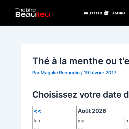
Aller
Navigation
au
des
BILLETTERIE
AGENDA
contenu
articles
Thé à la menthe ou t’e
Par
Magalie Renaudin
/
19 février 2017
Choisissez votre date 
<<
Août 2026
lun
mar
m