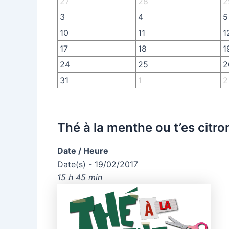
27
28
2
3
4
5
10
11
1
17
18
1
24
25
2
31
1
2
Thé à la menthe ou t’es citro
Date / Heure
Date(s) - 19/02/2017
15 h 45 min