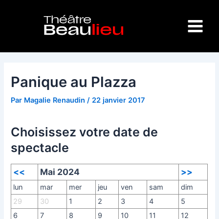
Aller
Navigation
Main
au
des
Menu
contenu
articles
Panique au Plazza
Par
Magalie Renaudin
/
22 janvier 2017
Choisissez votre date de
spectacle
<<
Mai 2024
>>
lun
mar
mer
jeu
ven
sam
dim
29
30
1
2
3
4
5
6
7
8
9
10
11
12