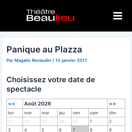
Aller
Navigation
Main
au
des
Menu
contenu
articles
Panique au Plazza
Par
Magalie Renaudin
/
13 janvier 2017
Choisissez votre date de
spectacle
<<
Août 2026
>>
lun
mar
mer
jeu
ven
sam
dim
27
28
29
30
31
1
2
3
4
5
6
7
8
9