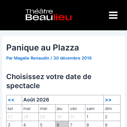
Aller
Navigation
Main
au
des
Menu
contenu
articles
Panique au Plazza
Par
Magalie Renaudin
/
30 décembre 2016
Choisissez votre date de
spectacle
<<
Août 2026
>>
lun
mar
mer
jeu
ven
sam
dim
27
28
29
30
31
1
2
3
4
5
6
7
8
9