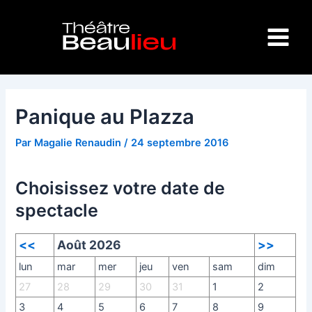
Aller
Navigation
Main
au
des
Menu
contenu
articles
Panique au Plazza
Par
Magalie Renaudin
/
24 septembre 2016
Choisissez votre date de
spectacle
<<
Août 2026
>>
lun
mar
mer
jeu
ven
sam
dim
27
28
29
30
31
1
2
3
4
5
6
7
8
9