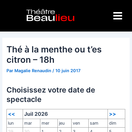
Aller
Navigation
Main
au
des
Menu
contenu
articles
Thé à la menthe ou t’es
citron – 18h
Par
Magalie Renaudin
/
10 juin 2017
Choisissez votre date de
spectacle
<<
Juil 2026
>>
lun
mar
mer
jeu
ven
sam
dim
29
30
1
2
3
4
5