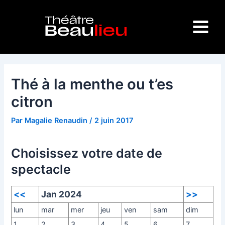
Aller
Navigation
Main
au
des
Menu
contenu
articles
Thé à la menthe ou t’es
citron
Par
Magalie Renaudin
/
2 juin 2017
Choisissez votre date de
spectacle
<<
Jan 2024
>>
lun
mar
mer
jeu
ven
sam
dim
1
2
3
4
5
6
7