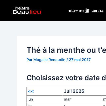
Aller
Navigation
au
des
BILLETTERIE
AGENDA
contenu
articles
Thé à la menthe ou t’e
Par
Magalie Renaudin
/
27 mai 2017
Choisissez votre date 
<<
Juil 2025
lun
mar
m