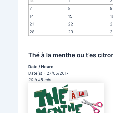
30
1
2
7
8
9
14
15
1
21
22
2
28
29
3
Thé à la menthe ou t’es citro
Date / Heure
Date(s) - 27/05/2017
20 h 45 min