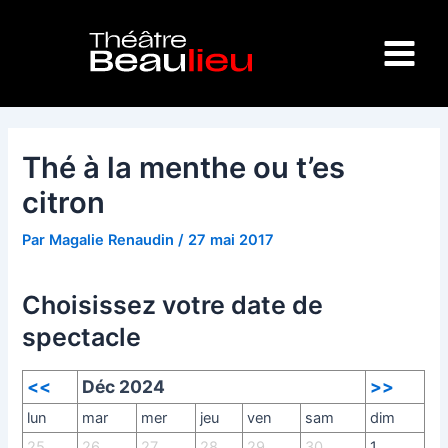
Aller
Navigation
Main
au
des
Menu
contenu
articles
Thé à la menthe ou t’es
citron
Par
Magalie Renaudin
/
27 mai 2017
Choisissez votre date de
spectacle
<<
Déc 2024
>>
lun
mar
mer
jeu
ven
sam
dim
25
26
27
28
29
30
1