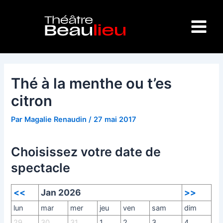
Aller
Navigation
Main
au
des
Menu
contenu
articles
Thé à la menthe ou t’es
citron
Par
Magalie Renaudin
/
27 mai 2017
Choisissez votre date de
spectacle
<<
Jan 2026
>>
lun
mar
mer
jeu
ven
sam
dim
29
30
31
1
2
3
4