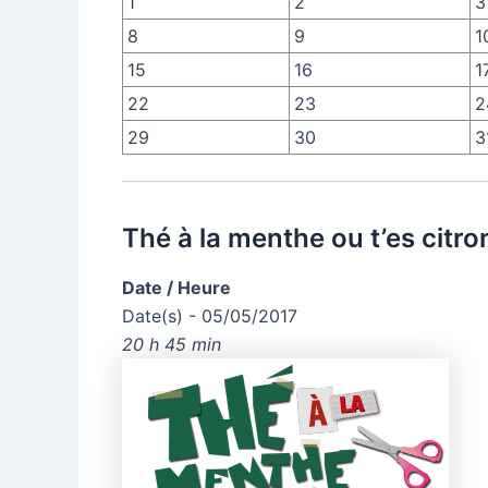
1
2
3
8
9
1
15
16
1
22
23
2
29
30
3
Thé à la menthe ou t’es citro
Date / Heure
Date(s) - 05/05/2017
20 h 45 min