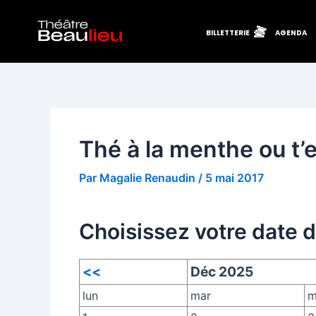
Aller
Navigation
au
des
BILLETTERIE
AGENDA
contenu
articles
Thé à la menthe ou t’e
Par
Magalie Renaudin
/
5 mai 2017
Choisissez votre date 
<<
Déc 2025
lun
mar
m