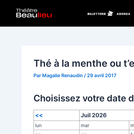
Aller
Navigation
au
des
BILLETTERIE
AGENDA
contenu
articles
Thé à la menthe ou t’e
Par
Magalie Renaudin
/
29 avril 2017
Choisissez votre date 
<<
Juil 2026
lun
mar
m