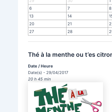
29
30
1
6
7
8
13
14
1
20
21
2
27
28
2
Thé à la menthe ou t’es citro
Date / Heure
Date(s) - 29/04/2017
20 h 45 min