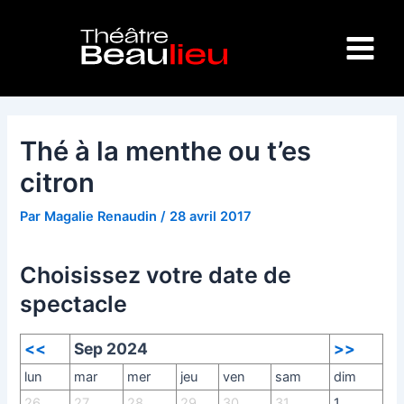
Aller
Navigation
Main
au
des
Menu
contenu
articles
Thé à la menthe ou t’es
citron
Par
Magalie Renaudin
/
28 avril 2017
Choisissez votre date de
spectacle
<<
Sep 2024
>>
lun
mar
mer
jeu
ven
sam
dim
26
27
28
29
30
31
1