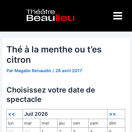
Aller
Navigation
Main
au
des
Menu
contenu
articles
Thé à la menthe ou t’es
citron
Par
Magalie Renaudin
/
28 avril 2017
Choisissez votre date de
spectacle
<<
Juil 2026
>>
lun
mar
mer
jeu
ven
sam
dim
29
30
1
2
3
4
5