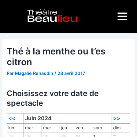
Aller
Navigation
Main
au
des
Menu
contenu
articles
Thé à la menthe ou t’es
citron
Par
Magalie Renaudin
/
28 avril 2017
Choisissez votre date de
spectacle
<<
Juin 2024
>>
lun
mar
mer
jeu
ven
sam
dim
27
28
29
30
31
1
2