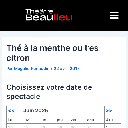
Aller
Navigation
Main
au
des
Menu
contenu
articles
Thé à la menthe ou t’es
citron
Par
Magalie Renaudin
/
22 avril 2017
Choisissez votre date de
spectacle
<<
Juin 2025
>>
lun
mar
mer
jeu
ven
sam
dim
26
27
28
29
30
31
1