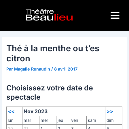
Aller
Navigation
Main
au
des
Menu
contenu
articles
Thé à la menthe ou t’es
citron
Par
Magalie Renaudin
/
8 avril 2017
Choisissez votre date de
spectacle
<<
Nov 2023
>>
lun
mar
mer
jeu
ven
sam
dim
30
31
1
2
3
4
5