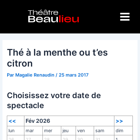
Aller
Navigation
Main
au
des
Menu
contenu
articles
Thé à la menthe ou t’es
citron
Par
Magalie Renaudin
/
25 mars 2017
Choisissez votre date de
spectacle
<<
Fév 2026
>>
lun
mar
mer
jeu
ven
sam
dim
26
27
28
29
30
31
1