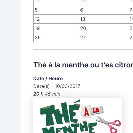
29
30
3
5
6
7
12
13
1
19
20
2
26
27
2
Thé à la menthe ou t’es citro
Date / Heure
Date(s) - 10/03/2017
20 h 45 min