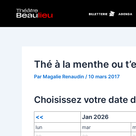
Aller
Navigation
au
des
BILLETTERIE
AGENDA
contenu
articles
Thé à la menthe ou t’e
Par
Magalie Renaudin
/
10 mars 2017
Choisissez votre date 
<<
Jan 2026
lun
mar
m