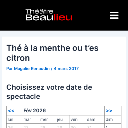
Aller
Navigation
Main
au
des
Menu
contenu
articles
Thé à la menthe ou t’es
citron
Par
Magalie Renaudin
/
4 mars 2017
Choisissez votre date de
spectacle
<<
Fév 2026
>>
lun
mar
mer
jeu
ven
sam
dim
26
27
28
29
30
31
1