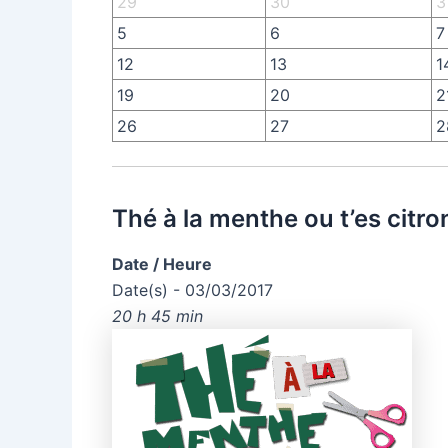
29
30
3
5
6
7
12
13
1
19
20
2
26
27
2
Thé à la menthe ou t’es citro
Date / Heure
Date(s) - 03/03/2017
20 h 45 min