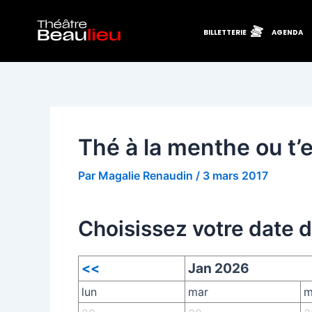
Aller
Navigation
au
des
BILLETTERIE
AGENDA
contenu
articles
Thé à la menthe ou t’e
Par
Magalie Renaudin
/
3 mars 2017
Choisissez votre date 
<<
Jan 2026
lun
mar
m