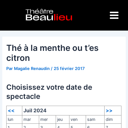
Aller
Navigation
Main
au
des
Menu
contenu
articles
Thé à la menthe ou t’es
citron
Par
Magalie Renaudin
/
25 février 2017
Choisissez votre date de
spectacle
<<
Juil 2024
>>
lun
mar
mer
jeu
ven
sam
dim
1
2
3
4
5
6
7