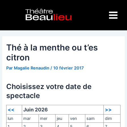
Aller
Navigation
Main
au
des
Menu
contenu
articles
Thé à la menthe ou t’es
citron
Par
Magalie Renaudin
/
10 février 2017
Choisissez votre date de
spectacle
<<
Juin 2026
>>
lun
mar
mer
jeu
ven
sam
dim
1
2
3
4
5
6
7