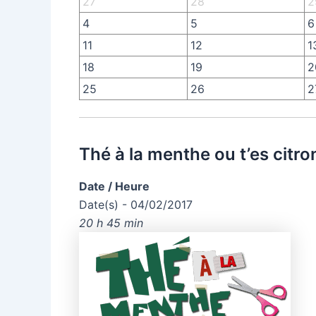
27
28
2
4
5
6
11
12
1
18
19
2
25
26
2
Thé à la menthe ou t’es citro
Date / Heure
Date(s) - 04/02/2017
20 h 45 min