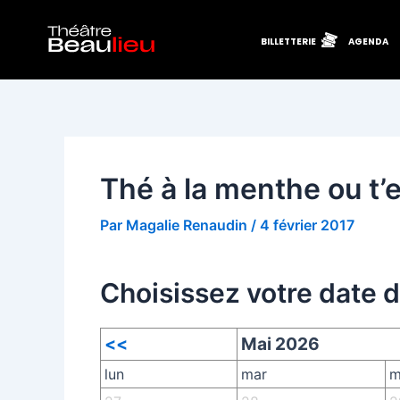
Aller
Navigation
au
des
BILLETTERIE
AGENDA
contenu
articles
Thé à la menthe ou t’e
Par
Magalie Renaudin
/
4 février 2017
Choisissez votre date 
<<
Mai 2026
lun
mar
m