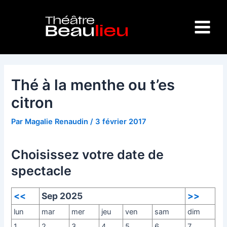
Aller
Navigation
Main
au
des
Menu
contenu
articles
Thé à la menthe ou t’es
citron
Par
Magalie Renaudin
/
3 février 2017
Choisissez votre date de
spectacle
<<
Sep 2025
>>
lun
mar
mer
jeu
ven
sam
dim
1
2
3
4
5
6
7