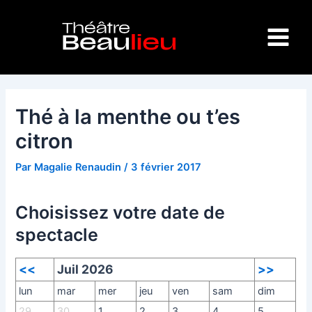
Aller
Navigation
Main
au
des
Menu
contenu
articles
Thé à la menthe ou t’es
citron
Par
Magalie Renaudin
/
3 février 2017
Choisissez votre date de
spectacle
<<
Juil 2026
>>
lun
mar
mer
jeu
ven
sam
dim
29
30
1
2
3
4
5