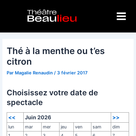
Aller
Navigation
Main
au
des
Menu
contenu
articles
Thé à la menthe ou t’es
citron
Par
Magalie Renaudin
/
3 février 2017
Choisissez votre date de
spectacle
<<
Juin 2026
>>
lun
mar
mer
jeu
ven
sam
dim
1
2
3
4
5
6
7