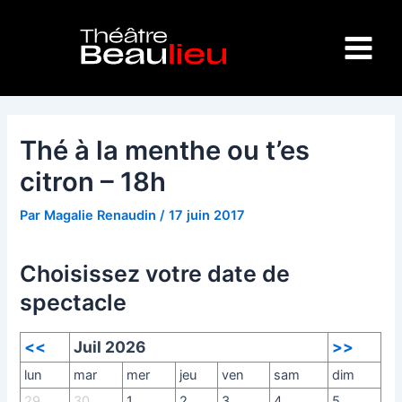
Aller
Navigation
Main
au
des
Menu
contenu
articles
Thé à la menthe ou t’es
citron – 18h
Par
Magalie Renaudin
/
17 juin 2017
Choisissez votre date de
spectacle
<<
Juil 2026
>>
lun
mar
mer
jeu
ven
sam
dim
29
30
1
2
3
4
5