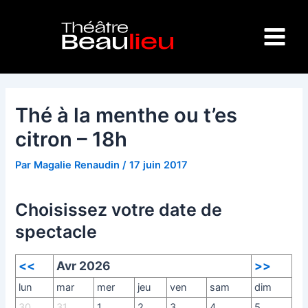
Aller
Navigation
Main
au
des
Menu
contenu
articles
Thé à la menthe ou t’es
citron – 18h
Par
Magalie Renaudin
/
17 juin 2017
Choisissez votre date de
spectacle
<<
Avr 2026
>>
lun
mar
mer
jeu
ven
sam
dim
30
31
1
2
3
4
5