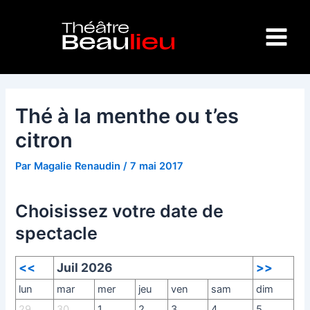
Aller
Navigation
Main
au
des
Menu
contenu
articles
Thé à la menthe ou t’es
citron
Par
Magalie Renaudin
/
7 mai 2017
Choisissez votre date de
spectacle
<<
Juil 2026
>>
lun
mar
mer
jeu
ven
sam
dim
29
30
1
2
3
4
5