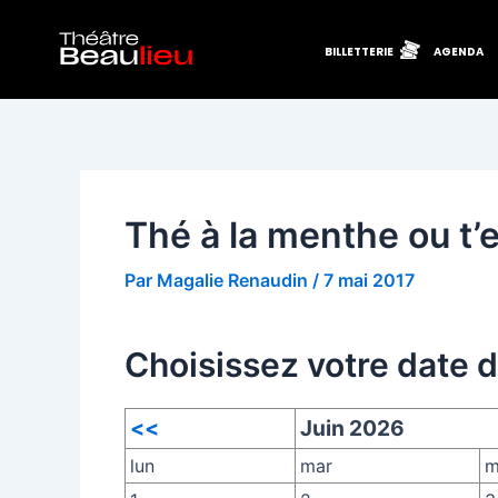
Aller
Navigation
au
des
BILLETTERIE
AGENDA
contenu
articles
Thé à la menthe ou t’e
Par
Magalie Renaudin
/
7 mai 2017
Choisissez votre date 
<<
Juin 2026
lun
mar
m