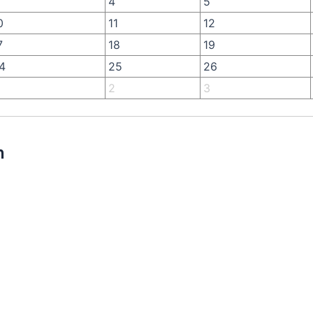
4
5
0
11
12
7
18
19
4
25
26
2
3
n