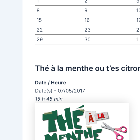
1
2
3
8
9
1
15
16
1
22
23
2
29
30
1
Thé à la menthe ou t’es citro
Date / Heure
Date(s) - 07/05/2017
15 h 45 min