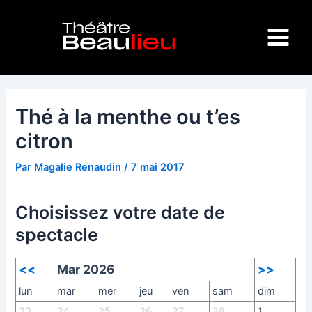
Aller
Navigation
Main
au
des
Menu
contenu
articles
Thé à la menthe ou t’es
citron
Par
Magalie Renaudin
/
7 mai 2017
Choisissez votre date de
spectacle
<<
Mar 2026
>>
lun
mar
mer
jeu
ven
sam
dim
23
24
25
26
27
28
1