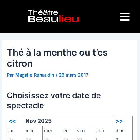
Aller
Navigation
Main
au
des
Menu
contenu
articles
Thé à la menthe ou t’es
citron
Par
Magalie Renaudin
/
26 mars 2017
Choisissez votre date de
spectacle
<<
Nov 2025
>>
lun
mar
mer
jeu
ven
sam
dim
27
28
29
30
31
1
2