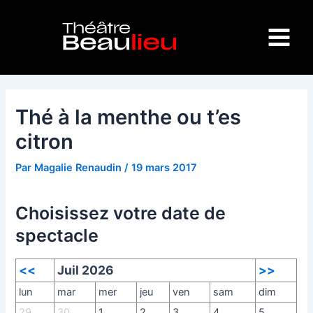
Aller
Navigation
Main
au
des
Menu
contenu
articles
Thé à la menthe ou t’es
citron
Par
Magalie Renaudin
/
19 mars 2017
Choisissez votre date de
spectacle
<<
Juil 2026
>>
lun
mar
mer
jeu
ven
sam
dim
29
30
1
2
3
4
5